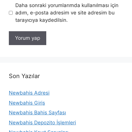
İnternet
Daha sonraki yorumlarımda kullanılması için
sitesi
adım, e-posta adresim ve site adresim bu
tarayıcıya kaydedilsin.
Son Yazılar
Newbahis Adresi
Newbahis Giriş
Newbahis Bahis Sayfası
Newbahis Depozito İşlemleri