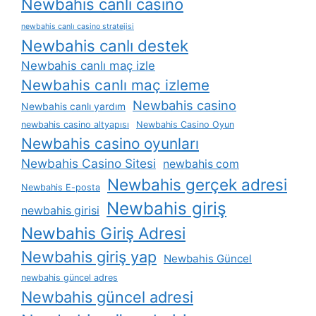
Newbahis canlı casino
newbahis canlı casino stratejisi
Newbahis canlı destek
Newbahis canlı maç izle
Newbahis canlı maç izleme
Newbahis casino
Newbahis canlı yardım
newbahis casino altyapısı
Newbahis Casino Oyun
Newbahis casino oyunları
Newbahis Casino Sitesi
newbahis com
Newbahis gerçek adresi
Newbahis E-posta
Newbahis giriş
newbahis girisi
Newbahis Giriş Adresi
Newbahis giriş yap
Newbahis Güncel
newbahis güncel adres
Newbahis güncel adresi