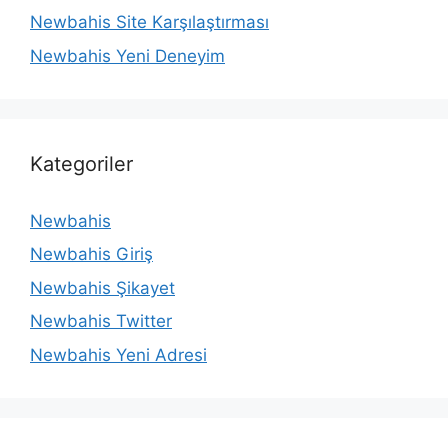
Newbahis Site Karşılaştırması
Newbahis Yeni Deneyim
Kategoriler
Newbahis
Newbahis Giriş
Newbahis Şikayet
Newbahis Twitter
Newbahis Yeni Adresi