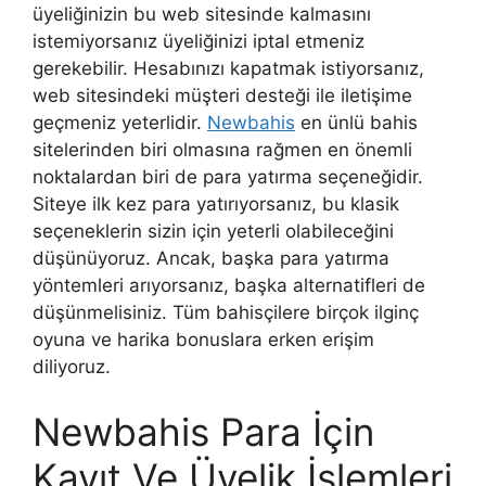
üyeliğinizin bu web sitesinde kalmasını
istemiyorsanız üyeliğinizi iptal etmeniz
gerekebilir. Hesabınızı kapatmak istiyorsanız,
web sitesindeki müşteri desteği ile iletişime
geçmeniz yeterlidir.
Newbahis
en ünlü bahis
sitelerinden biri olmasına rağmen en önemli
noktalardan biri de para yatırma seçeneğidir.
Siteye ilk kez para yatırıyorsanız, bu klasik
seçeneklerin sizin için yeterli olabileceğini
düşünüyoruz. Ancak, başka para yatırma
yöntemleri arıyorsanız, başka alternatifleri de
düşünmelisiniz. Tüm bahisçilere birçok ilginç
oyuna ve harika bonuslara erken erişim
diliyoruz.
Newbahis Para İçin
Kayıt Ve Üyelik İşlemleri