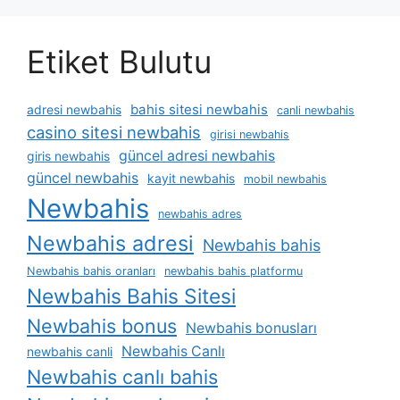
Etiket Bulutu
bahis sitesi newbahis
adresi newbahis
canli newbahis
casino sitesi newbahis
girisi newbahis
güncel adresi newbahis
giris newbahis
güncel newbahis
kayit newbahis
mobil newbahis
Newbahis
newbahis adres
Newbahis adresi
Newbahis bahis
Newbahis bahis oranları
newbahis bahis platformu
Newbahis Bahis Sitesi
Newbahis bonus
Newbahis bonusları
Newbahis Canlı
newbahis canli
Newbahis canlı bahis