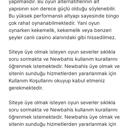
yapılmalıdır. Bu oyun alternatiflerinin alt
yapısının son derece güçlü olduğu söylenebilir.
Bu yüksek performanslı altyapı sayesinde bingo
çok rahat oynanabilmektedir. Yani oyun
oynarken kekemelik, kekemelik veya benzeri
şeyler canlı casino alanındaki gibi hissedilmez.
Siteye üye olmak isteyen oyun severler sıklıkla
soru sormakta ve Newbahis kullanım kurallarını
öğrenmek istemektedir. Newbahis üye olmak ve
sitenin sunduğu hizmetlerden yararlanmak için
Kullanım Koşullarını okuyup kabul etmeniz
gerekmektedir.
Siteye üye olmak isteyen oyun severler sıklıkla
soru sormakta ve Newbahis kullanım kurallarını
öğrenmek istemektedir. Newbahis üye olmak ve
sitenin sunduğu hizmetlerden yararlanmak için