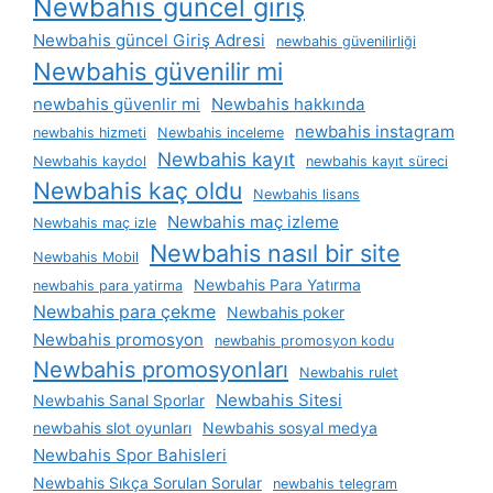
Newbahis güncel giriş
Newbahis güncel Giriş Adresi
newbahis güvenilirliği
Newbahis güvenilir mi
newbahis güvenlir mi
Newbahis hakkında
newbahis instagram
newbahis hizmeti
Newbahis inceleme
Newbahis kayıt
Newbahis kaydol
newbahis kayıt süreci
Newbahis kaç oldu
Newbahis lisans
Newbahis maç izleme
Newbahis maç izle
Newbahis nasıl bir site
Newbahis Mobil
Newbahis Para Yatırma
newbahis para yatirma
Newbahis para çekme
Newbahis poker
Newbahis promosyon
newbahis promosyon kodu
Newbahis promosyonları
Newbahis rulet
Newbahis Sitesi
Newbahis Sanal Sporlar
newbahis slot oyunları
Newbahis sosyal medya
Newbahis Spor Bahisleri
Newbahis Sıkça Sorulan Sorular
newbahis telegram