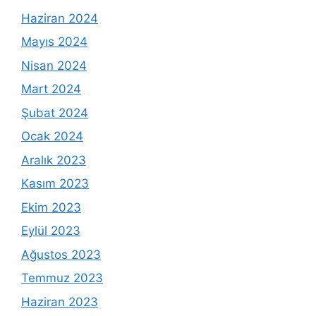
Haziran 2024
Mayıs 2024
Nisan 2024
Mart 2024
Şubat 2024
Ocak 2024
Aralık 2023
Kasım 2023
Ekim 2023
Eylül 2023
Ağustos 2023
Temmuz 2023
Haziran 2023