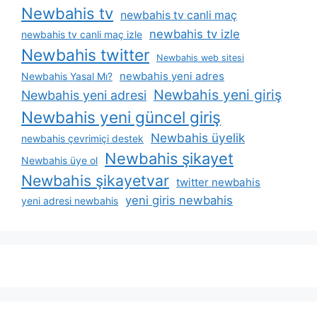
Newbahis tv
newbahis tv canli maç
newbahis tv izle
newbahis tv canli maç izle
Newbahis twitter
Newbahis web sitesi
newbahis yeni adres
Newbahis Yasal Mı?
Newbahis yeni giriş
Newbahis yeni adresi
Newbahis yeni güncel giriş
Newbahis üyelik
newbahis çevrimiçi destek
Newbahis şikayet
Newbahis üye ol
Newbahis şikayetvar
twitter newbahis
yeni giris newbahis
yeni adresi newbahis