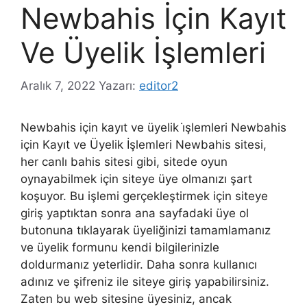
Newbahis İçin Kayıt
Ve Üyelik İşlemleri
Aralık 7, 2022
Yazarı:
editor2
Newbahis için kayıt ve üyelik i̇şlemleri Newbahis
için Kayıt ve Üyelik İşlemleri Newbahis sitesi,
her canlı bahis sitesi gibi, sitede oyun
oynayabilmek için siteye üye olmanızı şart
koşuyor. Bu işlemi gerçekleştirmek için siteye
giriş yaptıktan sonra ana sayfadaki üye ol
butonuna tıklayarak üyeliğinizi tamamlamanız
ve üyelik formunu kendi bilgilerinizle
doldurmanız yeterlidir. Daha sonra kullanıcı
adınız ve şifreniz ile siteye giriş yapabilirsiniz.
Zaten bu web sitesine üyesiniz, ancak