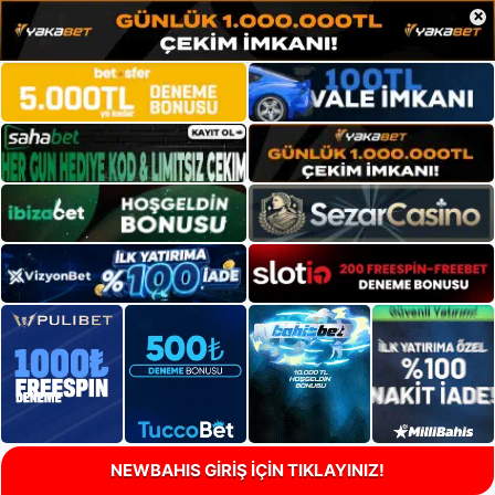
×
NEWBAHIS GİRİŞ İÇİN TIKLAYINIZ!