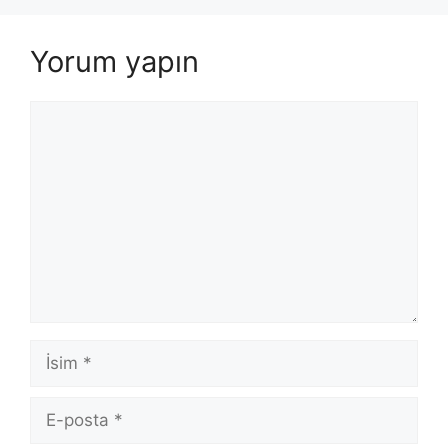
Yorum yapın
Yorum
İsim
E-
posta