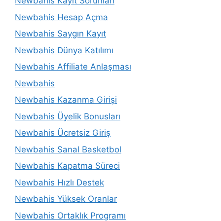
Newbahis Kayıt Sorunları
Newbahis Hesap Açma
Newbahis Saygın Kayıt
Newbahis Dünya Katılımı
Newbahis Affiliate Anlaşması
Newbahis
Newbahis Kazanma Girişi
Newbahis Üyelik Bonusları
Newbahis Ücretsiz Giriş
Newbahis Sanal Basketbol
Newbahis Kapatma Süreci
Newbahis Hızlı Destek
Newbahis Yüksek Oranlar
Newbahis Ortaklık Programı