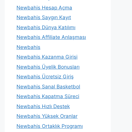
Newbahis Hesap Açma
Newbahis Saygın Kayıt
Newbahis Dünya Katılımı
Newbahis Affiliate Anlaşması
Newbahis
Newbahis Kazanma Girişi
Newbahis Üyelik Bonusları
Newbahis Ücretsiz Giriş
Newbahis Sanal Basketbol
Newbahis Kapatma Süreci
Newbahis Hızlı Destek
Newbahis Yüksek Oranlar
Newbahis Ortaklık Programı