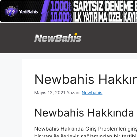
İçeriğe
atla
Newbahis Hakkınd
Mayıs 12, 2021
Yazarı:
Newbahis
Newbahis Hakkında G
Newbahis Hakkında Giriş Problemleri giriş
bir yapı ile ilerleyiş sağlamından bir terti