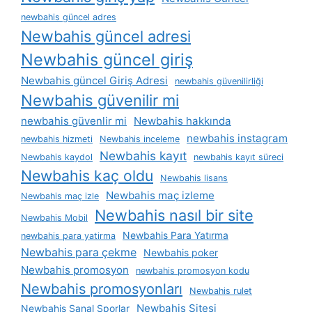
newbahis güncel adres
Newbahis güncel adresi
Newbahis güncel giriş
Newbahis güncel Giriş Adresi
newbahis güvenilirliği
Newbahis güvenilir mi
newbahis güvenlir mi
Newbahis hakkında
newbahis instagram
newbahis hizmeti
Newbahis inceleme
Newbahis kayıt
Newbahis kaydol
newbahis kayıt süreci
Newbahis kaç oldu
Newbahis lisans
Newbahis maç izleme
Newbahis maç izle
Newbahis nasıl bir site
Newbahis Mobil
Newbahis Para Yatırma
newbahis para yatirma
Newbahis para çekme
Newbahis poker
Newbahis promosyon
newbahis promosyon kodu
Newbahis promosyonları
Newbahis rulet
Newbahis Sitesi
Newbahis Sanal Sporlar