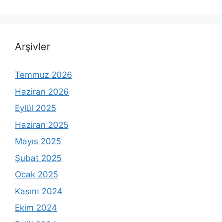
Arşivler
Temmuz 2026
Haziran 2026
Eylül 2025
Haziran 2025
Mayıs 2025
Şubat 2025
Ocak 2025
Kasım 2024
Ekim 2024