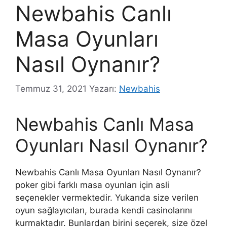
Newbahis Canlı
Masa Oyunları
Nasıl Oynanır?
Temmuz 31, 2021
Yazarı:
Newbahis
Newbahis Canlı Masa
Oyunları Nasıl Oynanır?
Newbahis Canlı Masa Oyunları Nasıl Oynanır?
poker gibi farklı masa oyunları için asli
seçenekler vermektedir. Yukarıda size verilen
oyun sağlayıcıları, burada kendi casinolarını
kurmaktadır. Bunlardan birini seçerek, size özel