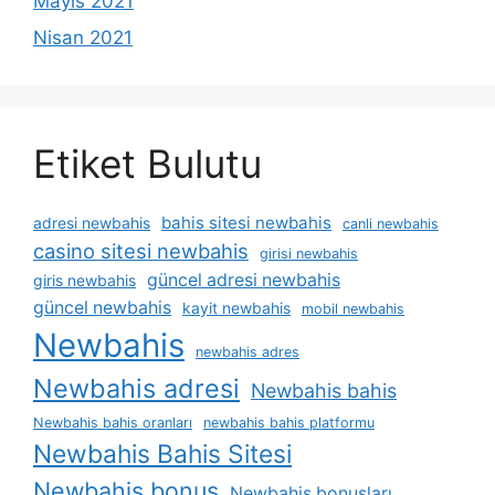
Mayıs 2021
Nisan 2021
Etiket Bulutu
bahis sitesi newbahis
adresi newbahis
canli newbahis
casino sitesi newbahis
girisi newbahis
güncel adresi newbahis
giris newbahis
güncel newbahis
kayit newbahis
mobil newbahis
Newbahis
newbahis adres
Newbahis adresi
Newbahis bahis
Newbahis bahis oranları
newbahis bahis platformu
Newbahis Bahis Sitesi
Newbahis bonus
Newbahis bonusları