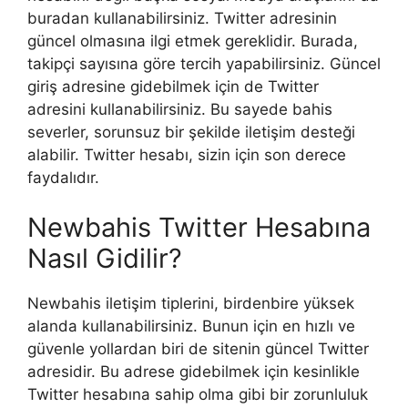
buradan kullanabilirsiniz. Twitter adresinin
güncel olmasına ilgi etmek gereklidir. Burada,
takipçi sayısına göre tercih yapabilirsiniz. Güncel
giriş adresine gidebilmek için de Twitter
adresini kullanabilirsiniz. Bu sayede bahis
severler, sorunsuz bir şekilde iletişim desteği
alabilir. Twitter hesabı, sizin için son derece
faydalıdır.
Newbahis Twitter Hesabına
Nasıl Gidilir?
Newbahis iletişim tiplerini, birdenbire yüksek
alanda kullanabilirsiniz. Bunun için en hızlı ve
güvenle yollardan biri de sitenin güncel Twitter
adresidir. Bu adrese gidebilmek için kesinlikle
Twitter hesabına sahip olma gibi bir zorunluluk