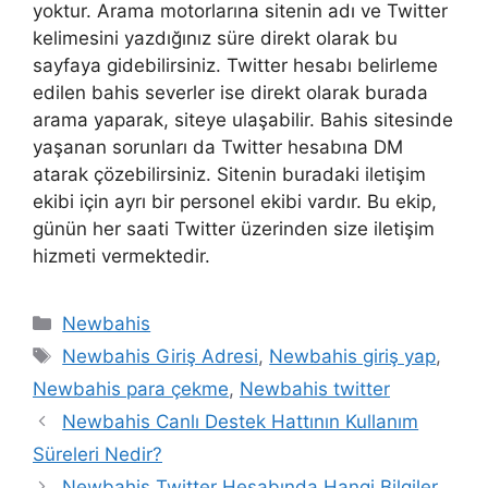
yoktur. Arama motorlarına sitenin adı ve Twitter
kelimesini yazdığınız süre direkt olarak bu
sayfaya gidebilirsiniz. Twitter hesabı belirleme
edilen bahis severler ise direkt olarak burada
arama yaparak, siteye ulaşabilir. Bahis sitesinde
yaşanan sorunları da Twitter hesabına DM
atarak çözebilirsiniz. Sitenin buradaki iletişim
ekibi için ayrı bir personel ekibi vardır. Bu ekip,
günün her saati Twitter üzerinden size iletişim
hizmeti vermektedir.
Kategoriler
Newbahis
Etiketler
Newbahis Giriş Adresi
,
Newbahis giriş yap
,
Newbahis para çekme
,
Newbahis twitter
Newbahis Canlı Destek Hattının Kullanım
Süreleri Nedir?
Newbahis Twitter Hesabında Hangi Bilgiler