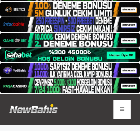
İçeriğe
atla
Menü