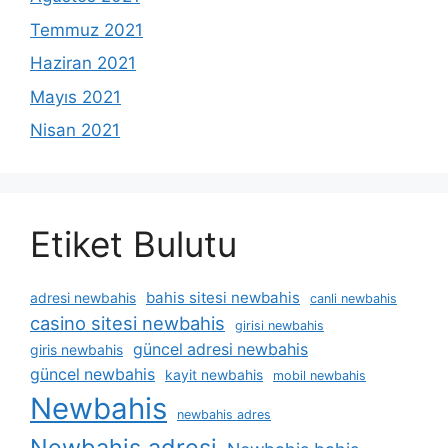
Temmuz 2021
Haziran 2021
Mayıs 2021
Nisan 2021
Etiket Bulutu
bahis sitesi newbahis
adresi newbahis
canli newbahis
casino sitesi newbahis
girisi newbahis
güncel adresi newbahis
giris newbahis
güncel newbahis
kayit newbahis
mobil newbahis
Newbahis
newbahis adres
Newbahis adresi