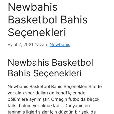
Newbahis
Basketbol Bahis
Seçenekleri
Eylül 2, 2021
Yazarı:
Newbahis
Newbahis Basketbol
Bahis Seçenekleri
Newbahis Basketbol Bahis Seçenekleri Sitede
yer alan spor dalları da kendi içlerinde
bölümlere ayrılmıştır. Örneğin futbolda birçok
farklı bölüm yer almaktadır. Dünyanın en
tanınmış ligleri sizler için düzgün bir şekilde