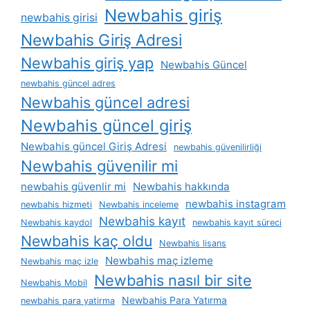
Newbahis giriş
newbahis girisi
Newbahis Giriş Adresi
Newbahis giriş yap
Newbahis Güncel
newbahis güncel adres
Newbahis güncel adresi
Newbahis güncel giriş
Newbahis güncel Giriş Adresi
newbahis güvenilirliği
Newbahis güvenilir mi
newbahis güvenlir mi
Newbahis hakkında
newbahis instagram
newbahis hizmeti
Newbahis inceleme
Newbahis kayıt
Newbahis kaydol
newbahis kayıt süreci
Newbahis kaç oldu
Newbahis lisans
Newbahis maç izleme
Newbahis maç izle
Newbahis nasıl bir site
Newbahis Mobil
Newbahis Para Yatırma
newbahis para yatirma