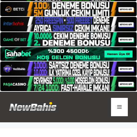
İçeriğe
atla
Menü