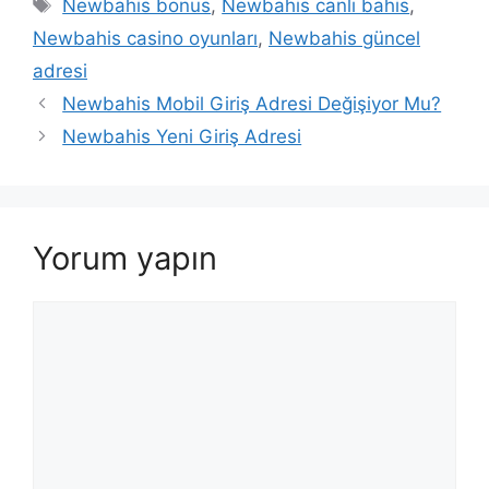
Etiketler
Newbahis bonus
,
Newbahis canlı bahis
,
Newbahis casino oyunları
,
Newbahis güncel
adresi
Newbahis Mobil Giriş Adresi Değişiyor Mu?
Newbahis Yeni Giriş Adresi
Yorum yapın
Yorum