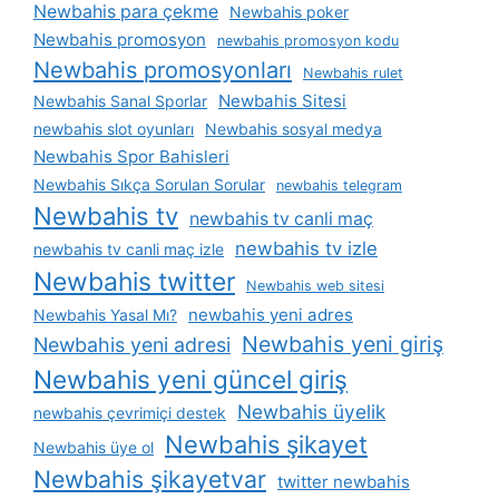
Newbahis para çekme
Newbahis poker
Newbahis promosyon
newbahis promosyon kodu
Newbahis promosyonları
Newbahis rulet
Newbahis Sitesi
Newbahis Sanal Sporlar
newbahis slot oyunları
Newbahis sosyal medya
Newbahis Spor Bahisleri
Newbahis Sıkça Sorulan Sorular
newbahis telegram
Newbahis tv
newbahis tv canli maç
newbahis tv izle
newbahis tv canli maç izle
Newbahis twitter
Newbahis web sitesi
newbahis yeni adres
Newbahis Yasal Mı?
Newbahis yeni giriş
Newbahis yeni adresi
Newbahis yeni güncel giriş
Newbahis üyelik
newbahis çevrimiçi destek
Newbahis şikayet
Newbahis üye ol
Newbahis şikayetvar
twitter newbahis