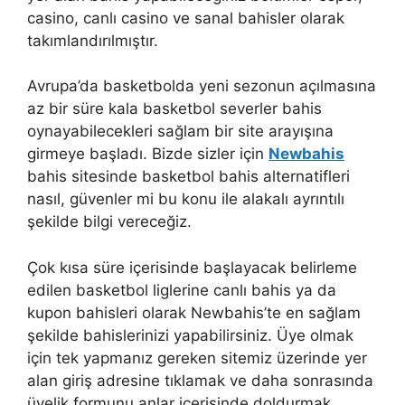
casino, canlı casino ve sanal bahisler olarak
takımlandırılmıştır.
Avrupa’da basketbolda yeni sezonun açılmasına
az bir süre kala basketbol severler bahis
oynayabilecekleri sağlam bir site arayışına
girmeye başladı. Bizde sizler için
Newbahis
bahis sitesinde basketbol bahis alternatifleri
nasıl, güvenler mi bu konu ile alakalı ayrıntılı
şekilde bilgi vereceğiz.
Çok kısa süre içerisinde başlayacak belirleme
edilen basketbol liglerine canlı bahis ya da
kupon bahisleri olarak Newbahis’te en sağlam
şekilde bahislerinizi yapabilirsiniz. Üye olmak
için tek yapmanız gereken sitemiz üzerinde yer
alan giriş adresine tıklamak ve daha sonrasında
üyelik formunu anlar içerisinde doldurmak.