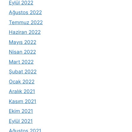
Eylül 2022
Ağustos 2022
Temmuz 2022
Haziran 2022
Mayıs 2022
Nisan 2022
Mart 2022
Şubat 2022
Ocak 2022
Aralık 2021
Kasım 2021
Ekim 2021
Eylül 2021
Ağustos 2021