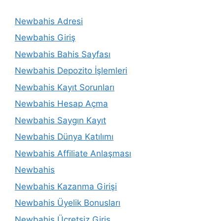
Newbahis Adresi
Newbahis Giriş
Newbahis Bahis Sayfası
Newbahis Depozito İşlemleri
Newbahis Kayıt Sorunları
Newbahis Hesap Açma
Newbahis Saygın Kayıt
Newbahis Dünya Katılımı
Newbahis Affiliate Anlaşması
Newbahis
Newbahis Kazanma Girişi
Newbahis Üyelik Bonusları
Newbahis Ücretsiz Giriş