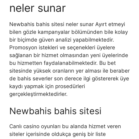
neler sunar
Newbahis bahis sitesi neler sunar Ayırt etmeyi
bilen gözle kampanyalar bölümünden bile kolay
bir biçimde güven analizi yapabilmektedir.
Promosyon istekleri ve seçenekleri üyelere
sağlanan bir hizmet olmasından yeni üyelerinde
bu hizmetten faydalanabilmektedir. Bu bet
sitesinde yüksek oranların yer alması ile beraber
de bahis severler son derece ilgi göstererek üye
kaydı yapmak için prosedürleri
gerçekleştirmektedirler.
Newbahis bahis sitesi
Canlı casino oyunları bu alanda hizmet veren
siteler içerisinde oldukça geniş bir liste