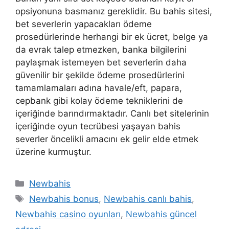
opsiyonuna basmanız gereklidir. Bu bahis sitesi,
bet severlerin yapacakları ödeme
prosedürlerinde herhangi bir ek ücret, belge ya
da evrak talep etmezken, banka bilgilerini
paylaşmak istemeyen bet severlerin daha
güvenilir bir şekilde ödeme prosedürlerini
tamamlamaları adına havale/eft, papara,
cepbank gibi kolay ödeme tekniklerini de
içeriğinde barındırmaktadır. Canlı bet sitelerinin
içeriğinde oyun tecrübesi yaşayan bahis
severler öncelikli amacını ek gelir elde etmek
üzerine kurmuştur.
Kategoriler
Newbahis
Etiketler
Newbahis bonus
,
Newbahis canlı bahis
,
Newbahis casino oyunları
,
Newbahis güncel