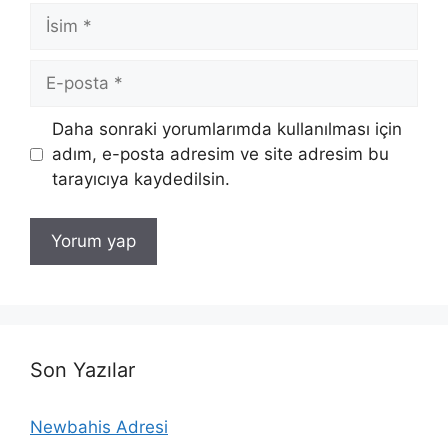
İsim
E-
posta
İnternet
Daha sonraki yorumlarımda kullanılması için
sitesi
adım, e-posta adresim ve site adresim bu
tarayıcıya kaydedilsin.
Son Yazılar
Newbahis Adresi