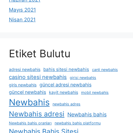
Mayıs 2021
Nisan 2021
Etiket Bulutu
bahis sitesi newbahis
adresi newbahis
canli newbahis
casino sitesi newbahis
girisi newbahis
güncel adresi newbahis
giris newbahis
güncel newbahis
kayit newbahis
mobil newbahis
Newbahis
newbahis adres
Newbahis adresi
Newbahis bahis
Newbahis bahis oranları
newbahis bahis platformu
Newbahis Bahis Sitesi