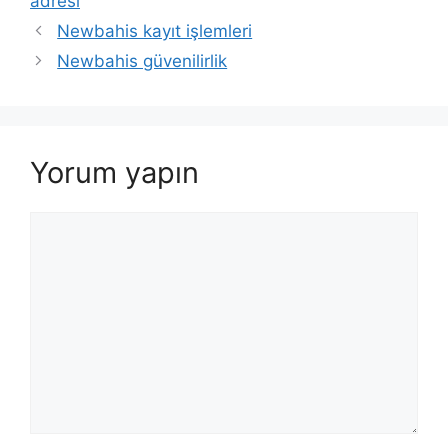
adresi
Newbahis kayıt işlemleri
Newbahis güvenilirlik
Yorum yapın
Yorum