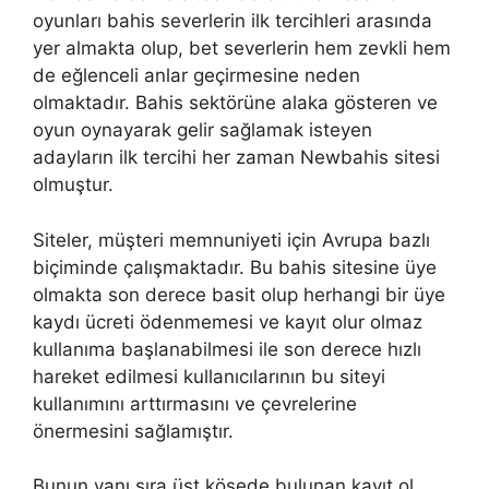
oyunları bahis severlerin ilk tercihleri arasında
yer almakta olup, bet severlerin hem zevkli hem
de eğlenceli anlar geçirmesine neden
olmaktadır. Bahis sektörüne alaka gösteren ve
oyun oynayarak gelir sağlamak isteyen
adayların ilk tercihi her zaman Newbahis sitesi
olmuştur.
Siteler, müşteri memnuniyeti için Avrupa bazlı
biçiminde çalışmaktadır. Bu bahis sitesine üye
olmakta son derece basit olup herhangi bir üye
kaydı ücreti ödenmemesi ve kayıt olur olmaz
kullanıma başlanabilmesi ile son derece hızlı
hareket edilmesi kullanıcılarının bu siteyi
kullanımını arttırmasını ve çevrelerine
önermesini sağlamıştır.
Bunun yanı sıra üst köşede bulunan kayıt ol