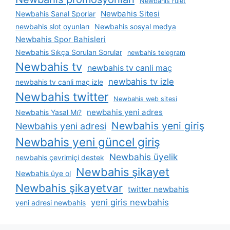
Newbahis rulet
Newbahis Sitesi
Newbahis Sanal Sporlar
newbahis slot oyunları
Newbahis sosyal medya
Newbahis Spor Bahisleri
Newbahis Sıkça Sorulan Sorular
newbahis telegram
Newbahis tv
newbahis tv canli maç
newbahis tv izle
newbahis tv canli maç izle
Newbahis twitter
Newbahis web sitesi
newbahis yeni adres
Newbahis Yasal Mı?
Newbahis yeni giriş
Newbahis yeni adresi
Newbahis yeni güncel giriş
Newbahis üyelik
newbahis çevrimiçi destek
Newbahis şikayet
Newbahis üye ol
Newbahis şikayetvar
twitter newbahis
yeni giris newbahis
yeni adresi newbahis