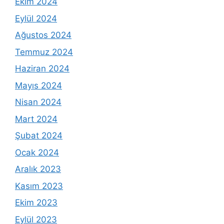
Ekim 2024
Eylül 2024
Ağustos 2024
Temmuz 2024
Haziran 2024
Mayıs 2024
Nisan 2024
Mart 2024
Şubat 2024
Ocak 2024
Aralık 2023
Kasım 2023
Ekim 2023
Eylül 2023