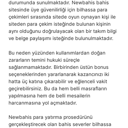
durumunda sunulmaktadır. Newbahis bahis
sitesinde üye güvenilirliği için bilhassa para
çekimleri sırasında sitede oyun oynayan kişi ile
siteden para çekim isteğinde bulunan kişinin
aynı olduğunu doğrulayacak olan bir takım bilgi
ve belge paylaşımı isteğinde bulunulmaktadır.
Bu neden yüzünden kullanımlardan doğan
zararların temini hukuki süreçle
sağlanmamaktadır. Birbirinden üstün bonus
seçeneklerinden yararlanarak kazancınızı iki
hatta üç katına çıkarabilir ve eğlenceli vakit
geçirebilirsiniz. Bu da hem belli masrafların
yapılmasına hem de belli mesailerin
harcanmasına yol açmaktadır.
Newbahis para yatırma prosedürünü
gerçekleştirecek olan bahis severler bilhassa