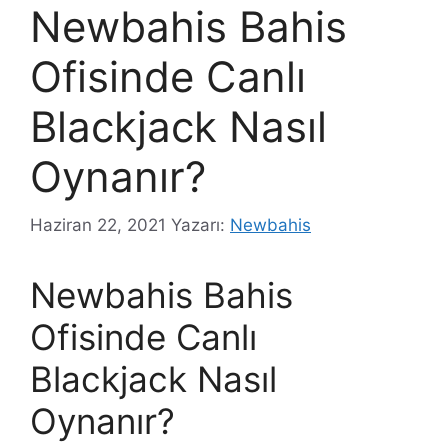
Newbahis Bahis
Ofisinde Canlı
Blackjack Nasıl
Oynanır?
Haziran 22, 2021
Yazarı:
Newbahis
Newbahis Bahis
Ofisinde Canlı
Blackjack Nasıl
Oynanır?