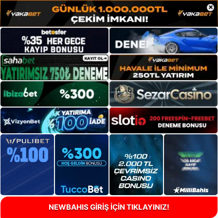
×
NEWBAHIS GİRİŞ İÇİN TIKLAYINIZ!