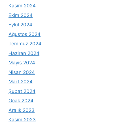
Kasım 2024
Ekim 2024
Eylül 2024
Ağustos 2024
Temmuz 2024
Haziran 2024
Mayıs 2024
Nisan 2024
Mart 2024
Şubat 2024
Ocak 2024
Aralık 2023
Kasım 2023