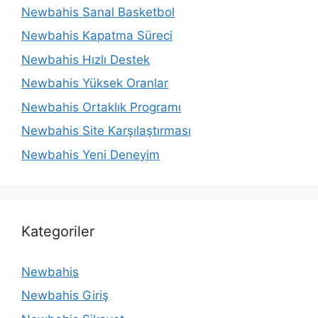
Newbahis Sanal Basketbol
Newbahis Kapatma Süreci
Newbahis Hızlı Destek
Newbahis Yüksek Oranlar
Newbahis Ortaklık Programı
Newbahis Site Karşılaştırması
Newbahis Yeni Deneyim
Kategoriler
Newbahis
Newbahis Giriş