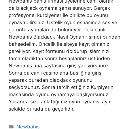
Newbahis bahis firması üyelerine canlı olarak
da blackjack oynama şansı sunuyor. Gerçek
profesyonel kurpiyerler ile birlikte bu oyunu
oynayabilirsiniz. Üstelik oyun esnasında ses ve
görüntü ayrıntıları da bulunuyor. Peki canlı
Newbahis Blackjack Nasıl Oynanır şimdi bundan
bahsedelim. Öncelik ile siteye kayıt olmanız
gerekiyor. Kayıt formunu doldurup işleminizi
tamamladıktan sonra hesaplarınız üstünden
Newbahis ana sayfasına giriş yapıyorsunuz.
Sonra da canlı casino ana başlığına giriş
yaparak buradan blackjack oyununu
seçiyorsunuz. Sonra tercih ettiğiniz Kurpiyerin
masasında oyunu oynamaya başlıyorsunuz.
Yukarıda size anlattığımız oyun oynanışı aynı
şekilde burada da geçerlidir.
Kategoriler
Newbahis