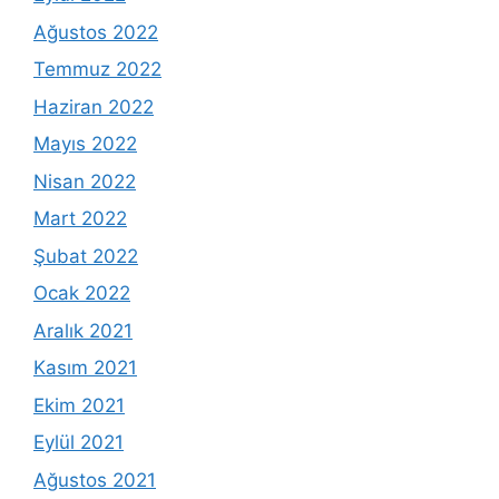
Ağustos 2022
Temmuz 2022
Haziran 2022
Mayıs 2022
Nisan 2022
Mart 2022
Şubat 2022
Ocak 2022
Aralık 2021
Kasım 2021
Ekim 2021
Eylül 2021
Ağustos 2021