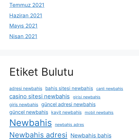
Temmuz 2021
Haziran 2021
Mayıs 2021
Nisan 2021
Etiket Bulutu
bahis sitesi newbahis
adresi newbahis
canli newbahis
casino sitesi newbahis
girisi newbahis
güncel adresi newbahis
giris newbahis
güncel newbahis
kayit newbahis
mobil newbahis
Newbahis
newbahis adres
Newbahis adresi
Newbahis bahis