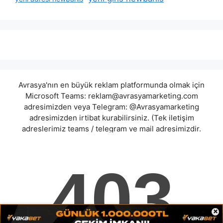
Avrasya'nın en büyük reklam platformunda olmak için
Microsoft Teams:
reklam@avrasyamarketing.com
adresimizden veya Telegram: @Avrasyamarketing
adresimizden irtibat kurabilirsiniz. (Tek iletişim
adreslerimiz teams / telegram ve mail adresimizdir.
Harici hiçbir iletişim adresimiz bulunmamaktadır.
Lütfen itibar etmeyiniz.) Türkiye yasalarına göre 7258
sayılı kanun uyarınca yasa dışı bahis oynamanın
cezaları mevcuttur. Şu an bulunduğunuz site hiç bir
şekilde illegal bahis oyunları oynatmıyor ve oynamaya
aracı olmuyordur.
hizlibahis
|
kocbet
|
zekobet
|
egeslot
|
timebet
|
bahsegir
|
primebahis
|
×
superbahisadres
"