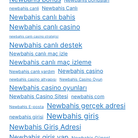
Newbahis bonusları
Newbahis Canlı
newbahis canli
Newbahis canlı bahis
Newbahis canlı casino
newbahis canlı casino stratejisi
Newbahis canlı destek
Newbahis canlı maç izle
Newbahis canlı maç izleme
Newbahis casino
Newbahis canlı yardım
newbahis casino altyapısı
Newbahis Casino Oyun
Newbahis casino oyunları
Newbahis Casino Sitesi
newbahis com
Newbahis gerçek adresi
Newbahis E-posta
Newbahis giriş
newbahis girisi
Newbahis Giriş Adresi
Newbahis giriş yap
Newbahis Güncel