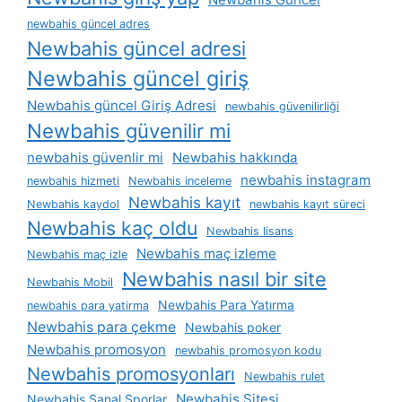
newbahis güncel adres
Newbahis güncel adresi
Newbahis güncel giriş
Newbahis güncel Giriş Adresi
newbahis güvenilirliği
Newbahis güvenilir mi
newbahis güvenlir mi
Newbahis hakkında
newbahis instagram
newbahis hizmeti
Newbahis inceleme
Newbahis kayıt
Newbahis kaydol
newbahis kayıt süreci
Newbahis kaç oldu
Newbahis lisans
Newbahis maç izleme
Newbahis maç izle
Newbahis nasıl bir site
Newbahis Mobil
Newbahis Para Yatırma
newbahis para yatirma
Newbahis para çekme
Newbahis poker
Newbahis promosyon
newbahis promosyon kodu
Newbahis promosyonları
Newbahis rulet
Newbahis Sitesi
Newbahis Sanal Sporlar