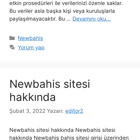
etkin prosedürleri ile verilerinizi özenle saklar.
Bu veriler asla başka kişi veya kuruluşlarla
paylaşılmayacaktır. Bu …
Devamını oku…
Kategoriler
Newbahis
Yorum yap
Newbahis sitesi
hakkında
Şubat 3, 2022
Yazarı:
editor2
Newbahis sitesi hakkında Newbahis sitesi
hakkında Newbahis bahis sitesi girişi üzerinden