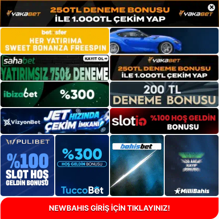
×
NEWBAHIS GİRİŞ İÇİN TIKLAYINIZ!