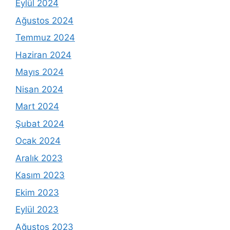
Eylül 2024
Ağustos 2024
Temmuz 2024
Haziran 2024
Mayıs 2024
Nisan 2024
Mart 2024
Şubat 2024
Ocak 2024
Aralık 2023
Kasım 2023
Ekim 2023
Eylül 2023
Ağustos 2023